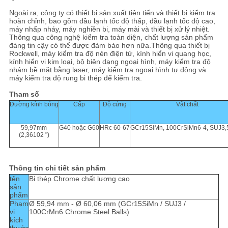
Ngoài ra, công ty có thiết bị sản xuất tiên tiến và thiết bị kiểm tra
hoàn chỉnh, bao gồm đầu lạnh tốc độ thấp, đầu lạnh tốc độ cao,
máy nhấp nháy, máy nghiền bi, máy mài và thiết bị xử lý nhiệt.
Thông qua công nghệ kiểm tra toàn diện, chất lượng sản phẩm
đáng tin cậy có thể được đảm bảo hơn nữa.Thông qua thiết bị
Rockwell, máy kiểm tra độ nén điện tử, kính hiển vi quang học,
kính hiển vi kim loại, bộ biên dạng ngoại hình, máy kiểm tra độ
nhám bề mặt bằng laser, máy kiểm tra ngoại hình tự động và
máy kiểm tra độ rung bi thép để kiểm tra.
Tham số
Đường kính bóng
Cấp
Độ cứng
Vật chất
59,97mm
G40 hoặc G60
HRc 60-67
GCr15SiMn, 100CrSiMn6-4, SUJ3,
(2,36102 ")
Thông tin chi tiết sản phẩm
tên
Bi thép Chrome chất lượng cao
sản
phẩm
Phạm
Ø 59,94 mm - Ø 60,06 mm (GCr15SiMn / SUJ3 /
vi
100CrMn6 Chrome Steel Balls)
kích