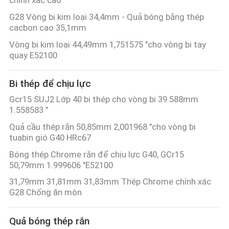
TÔI
G28 Vòng bi kim loại 34,4mm - Quả bóng bằng thép
cacbon cao 35,1mm
TIN
Vòng bi kim loại 44,49mm 1,751575 "cho vòng bi tay
TỨC
quay E52100
SƠ
Bi thép để chịu lực
Gcr15 SUJ2 Lớp 40 bi thép cho vòng bi 39.588mm
ĐỒ
1.558583 "
TRANG
Quả cầu thép rắn 50,85mm 2,001968 "cho vòng bi
WEB
tuabin gió G40 HRc67
Bóng thép Chrome rắn để chịu lực G40, GCr15
50,79mm 1.999606 "E52100
PRIVACY
31,79mm 31,81mm 31,83mm Thép Chrome chính xác
POLICY
G28 Chống ăn mòn
Quả bóng thép rắn