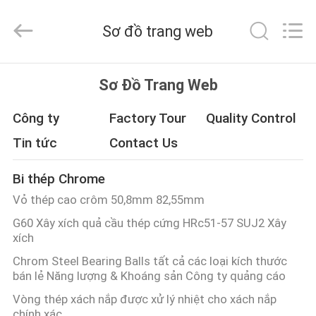
machinery
&
engineering
Sơ đồ trang web
import
&
export
co.,ltd..
TRANG
All
Rights
Sơ Đồ Trang Web
Reserved.
CHỦ
Công ty
Factory Tour
Quality Control
CÁC
Tin tức
Contact Us
SẢN
Bi thép Chrome
PHẨM
Vỏ thép cao crôm 50,8mm 82,55mm
G60 Xây xích quả cầu thép cứng HRc51-57 SUJ2 Xây
VỀ
xích
CHÚNG
Chrom Steel Bearing Balls tất cả các loại kích thước
bán lẻ Năng lượng & Khoáng sản Công ty quảng cáo
TÔI
Vòng thép xách nắp được xử lý nhiệt cho xách nắp
chính xác