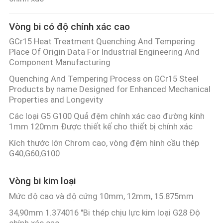
THAM
QUAN
Vòng bi có độ chính xác cao
NHÀ
GCr15 Heat Treatment Quenching And Tempering
Place Of Origin Data For Industrial Engineering And
MÁY
Component Manufacturing
Quenching And Tempering Process on GCr15 Steel
KIỂM
Products by name Designed for Enhanced Mechanical
Properties and Longevity
SOÁT
Các loại G5 G100 Quả đệm chính xác cao đường kính
CHẤT
1mm 120mm Được thiết kế cho thiết bị chính xác
LƯỢNG
Kích thước lớn Chrom cao, vòng đệm hình cầu thép
G40,G60,G100
LIÊN
Vòng bi kim loại
HỆ
Mức độ cao và độ cứng 10mm, 12mm, 15.875mm
CHÚNG
34,90mm 1.374016 "Bi thép chịu lực kim loại G28 Độ
chính xác cao