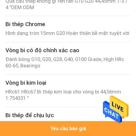
Quả cầu thép không gỉ rèn rắn G10 G20 44,45mm 1-3 /
4 "OEM ODM
Bi thép Chrome
Hình dạng tròn 15mm G20 Hoàn thiện bề mặt tuyệt vời
Vòng bi có độ chính xác cao
Đánh bóng G10, G20, G28, G40, G100 Grade, High HRc
60-65, Bearings
Vòng bi kim loại
HRc61 HRc67 Bi thép kim loại cho vòng bi 44,56mm
1.754331 "
Bi thép để chịu lực
Bi thép Chrome cao để chịu lực E52100 34,10mm
Yêu cầu báo giá
34,2mm 34,4mm 35,1mm