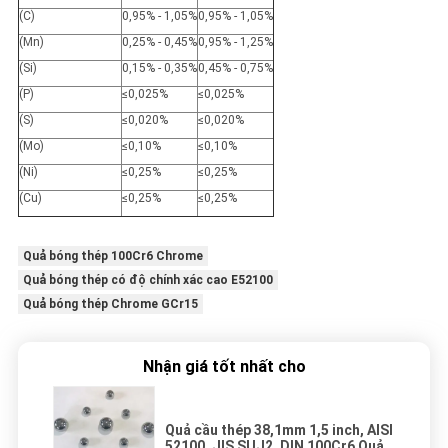
(C)
0,95% - 1,05%
0,95% - 1,05%
(Mn)
0,25% - 0,45%
0,95% - 1,25%
(Si)
0,15% - 0,35%
0,45% - 0,75%
(P)
≤0,025%
≤0,025%
(S)
≤0,020%
≤0,020%
(Mo)
≤0,10%
≤0,10%
(Ni)
≤0,25%
≤0,25%
(Cu)
≤0,25%
≤0,25%
Quả bóng thép 100Cr6 Chrome
Quả bóng thép có độ chính xác cao E52100
Quả bóng thép Chrome GCr15
Nhận giá tốt nhất cho
Quả cầu thép 38,1mm 1,5 inch, AISI
52100, JIS SUJ2, DIN 100Cr6 Quả