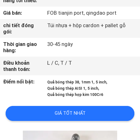
hàng tối thiểu:
THAM
Giá bán:
FOB tianjin port, qingdao port
QUAN
NHÀ
chi tiết đóng
Túi nhựa + hộp cardon + pallet gỗ
gói:
MÁY
Thời gian giao
30-45 ngày
hàng:
KIỂM
Điều khoản
L / C, T / T
SOÁT
thanh toán:
CHẤT
Điểm nổi bật:
,
,
,
Quả bóng thép 38
1mm 1
5 inch
LƯỢNG
,
,
Quả bóng thép AISI 1
5 inch
Quả bóng thép hợp kim 100Cr6
LIÊN
GIÁ TỐT NHẤT
HỆ
CHÚNG