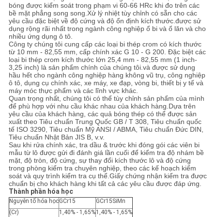
bóng được kiểm soát trong phạm vi 60-66 HRc khi đo trên các
bề mặt phẳng song song.Xử lý nhiệt tùy chỉnh có sẵn cho các
yêu cầu đặc biệt về độ cứng và độ ổn định kích thước.được sử
dụng rộng rãi nhất trong ngành công nghiệp ổ bi và ổ lăn và cho
nhiều ứng dụng ô tô.
Công ty chúng tôi cung cấp các loại bi thép crom có ​​kích thước
từ 10 mm - 82,55 mm, cấp chính xác G 10 - G 200. Đặc biệt các
loại bi thép crom kích thước lớn 25,4 mm - 82,55 mm (1 inch-
3,25 inch) là sản phẩm chính của chúng tôi.và được sử dụng
hầu hết cho ngành công nghiệp hàng không vũ trụ, công nghiệp
ô tô, dụng cụ chính xác, xe máy, xe đạp, vòng bi, thiết bị y tế và
máy móc thực phẩm và các lĩnh vực khác.
Quan trọng nhất, chúng tôi có thể tùy chỉnh sản phẩm của mình
để phù hợp với nhu cầu khác nhau của khách hàng.Dựa trên
yêu cầu của khách hàng, các quả bóng thép có thể được sản
xuất theo Tiêu chuẩn Trung Quốc GB / T 308, Tiêu chuẩn quốc
tế ISO 3290, Tiêu chuẩn Mỹ ANSI / ABMA, Tiêu chuẩn Đức DIN,
Tiêu chuẩn Nhật Bản JIS B, v.v.
Sau khi rửa chính xác, tra dầu & trước khi đóng gói các viên bi
mẫu từ lô được gửi đi đánh giá lần cuối để kiểm tra độ nhám bề
mặt, độ tròn, độ cứng, sự thay đổi kích thước lô và độ cứng
trong phòng kiểm tra chuyên nghiệp, theo các kế hoạch kiểm
soát và quy trình kiểm tra cụ thể.Giấy chứng nhận kiểm tra được
chuẩn bị cho khách hàng khi tất cả các yêu cầu được đáp ứng.
Thành phần hóa học
Nguyên tố hóa học
GCr15
GCr15SiMn
(Cr)
1,40% - 1,65%
1,40% - 1,65%