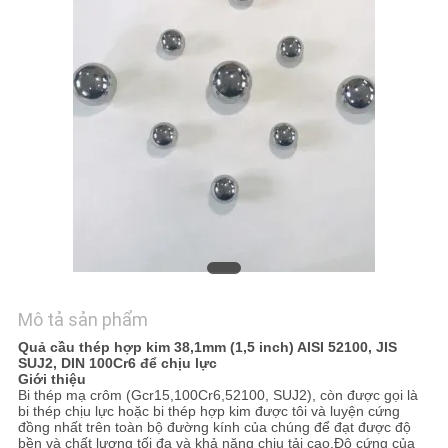
TÔI
TIN
TỨC
SƠ
ĐỒ
TRANG
WEB
Mô tả sản phẩm
PRIVACY
Quả cầu thép hợp kim 38,1mm (1,5 inch) AISI 52100, JIS
POLICY
SUJ2, DIN 100Cr6 để chịu lực
Giới thiệu
Bi thép mạ crôm (Gcr15,100Cr6,52100, SUJ2), còn được gọi là
bi thép chịu lực hoặc bi thép hợp kim được tôi và luyện cứng
đồng nhất trên toàn bộ đường kính của chúng để đạt được độ
bền và chất lượng tối đa và khả năng chịu tải cao.Độ cứng của