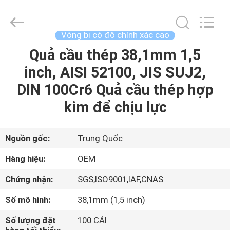
machinery
&
engineering
import
&
Vòng bi có độ chính xác cao
export
co.,ltd..
Quả cầu thép 38,1mm 1,5
TRANG
All
Rights
Reserved.
inch, AISI 52100, JIS SUJ2,
CHỦ
DIN 100Cr6 Quả cầu thép hợp
CÁC
kim để chịu lực
SẢN
PHẨM
Nguồn gốc:
Trung Quốc
Hàng hiệu:
OEM
VỀ
Chứng nhận:
SGS,ISO9001,IAF,CNAS
CHÚNG
Số mô hình:
38,1mm (1,5 inch)
TÔI
Số lượng đặt
100 CÁI