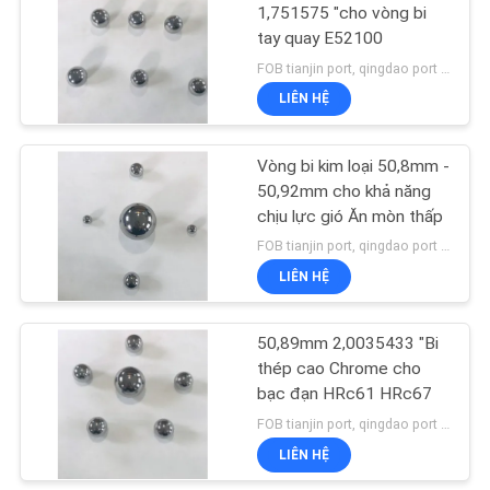
1,751575 "cho vòng bi
tay quay E52100
13
FOB tianjin port, qingdao port MOQ:1800 chiếc
Quả bóng thép
LIÊN HỆ
Chrome cao
Vòng bi kim loại 50,8mm -
50,92mm cho khả năng
chịu lực gió Ăn mòn thấp
FOB tianjin port, qingdao port MOQ:1224 chiếc
LIÊN HỆ
11
Quả bóng thép
50,89mm 2,0035433 "Bi
thép cao Chrome cho
carbon
bạc đạn HRc61 HRc67
FOB tianjin port, qingdao port MOQ:1224 chiếc
LIÊN HỆ