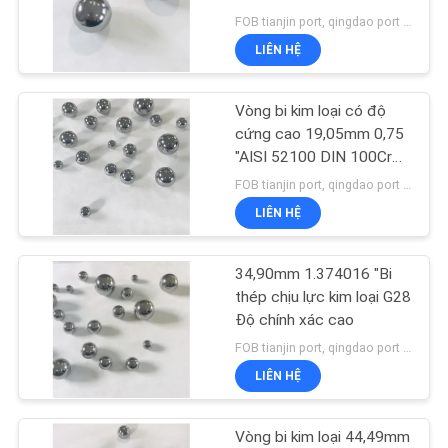
TÔI
FOB tianjin port, qingdao port MOQ:1224 chiếc
LIÊN HỆ
TIN
13
TỨC
Vòng bi kim loại có độ
Quả bóng thép rắn
cứng cao 19,05mm 0,75
"AISI 52100 DIN 100Cr6
SƠ
G20
FOB tianjin port, qingdao port MOQ:1224 chiếc
ĐỒ
LIÊN HỆ
TRANG
WEB
34,90mm 1.374016 "Bi
7
thép chịu lực kim loại G28
Bóng thép đánh
Độ chính xác cao
PRIVACY
FOB tianjin port, qingdao port MOQ:4590 chiếc
bóng
POLICY
LIÊN HỆ
Vòng bi kim loại 44,49mm