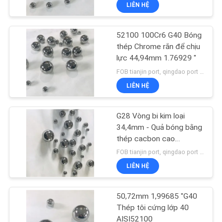
LIÊN HỆ
THAM
QUAN
52100 100Cr6 G40 Bóng
NHÀ
16
thép Chrome rắn để chịu
MÁY
lực 44,94mm 1.76929 "
Vòng bi kim loại
FOB tianjin port, qingdao port MOQ:1800 chiếc
LIÊN HỆ
KIỂM
SOÁT
G28 Vòng bi kim loại
CHẤT
34,4mm - Quả bóng bằng
thép cacbon cao
LƯỢNG
22
35,1mm
FOB tianjin port, qingdao port MOQ:4590 chiếc
LIÊN HỆ
LIÊN
Bi thép để chịu lực
HỆ
50,72mm 1,99685 "G40
CHÚNG
Thép tôi cứng lớp 40
AISI52100