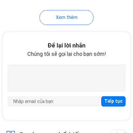
20
Xem thêm
Quả bóng thép rắn
lớn
Để lại lời nhắn
Chúng tôi sẽ gọi lại cho bạn sớm!
12
Quả bóng thép nhỏ