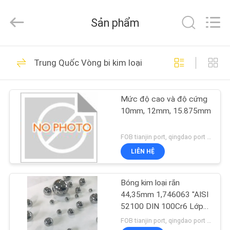
machinery
&
engineering
Sản phẩm
import
&
export
co.,ltd..
TRANG
All
38
Rights
Trung Quốc Vòng bi kim loại
Reserved.
CHỦ
Bi thép Chrome
Mức độ cao và độ cứng
CÁC
10mm, 12mm, 15.875mm
SẢN
PHẨM
FOB tianjin port, qingdao port MOQ:1 cái
LIÊN HỆ
29
VỀ
Vòng bi có độ chính
Bóng kim loại rắn
CHÚNG
44,35mm 1,746063 "AISI
xác cao
TÔI
52100 DIN 100Cr6 Lớp
40
FOB tianjin port, qingdao port MOQ:1800 chiếc