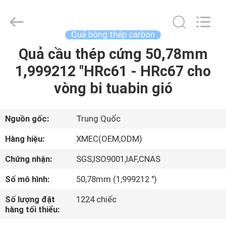
machinery
&
engineering
import
&
Quả bóng thép carbon
export
co.,ltd..
Quả cầu thép cứng 50,78mm
TRANG
All
Rights
Reserved.
1,999212 "HRc61 - HRc67 cho
CHỦ
vòng bi tuabin gió
CÁC
SẢN
Nguồn gốc:
Trung Quốc
PHẨM
Hàng hiệu:
XMEC(OEM,ODM)
Chứng nhận:
SGS,ISO9001,IAF,CNAS
VỀ
Số mô hình:
50,78mm (1,999212 ")
CHÚNG
Số lượng đặt
1224 chiếc
TÔI
hàng tối thiểu: