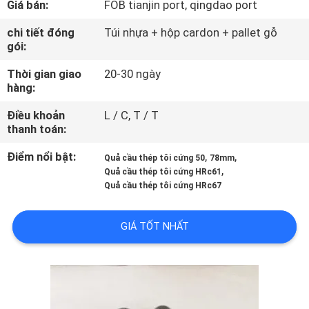
Giá bán:
FOB tianjin port, qingdao port
THAM
QUAN
chi tiết đóng
Túi nhựa + hộp cardon + pallet gỗ
gói:
NHÀ
Thời gian giao
20-30 ngày
MÁY
hàng:
Điều khoản
L / C, T / T
KIỂM
thanh toán:
SOÁT
Điểm nổi bật:
,
,
Quả cầu thép tôi cứng 50
78mm
CHẤT
,
Quả cầu thép tôi cứng HRc61
Quả cầu thép tôi cứng HRc67
LƯỢNG
GIÁ TỐT NHẤT
LIÊN
HỆ
CHÚNG