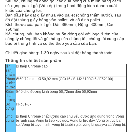
Sau đó, chúng tôi đóng gói các quả bóng của mình bằng cách
sử dụng pallet gỗ (Ván ép) trong hoạt động kinh doanh xuất
khẩu của chúng tôi,
Ban đầu hãy đặt giấy nhựa vào pallet (chống thấm nước), sau
đó đặt thùng giấy bóng vào pallet, và cố định pallet.
Kích thước của pallet gỗ: Dài: 860mm, Rộng: 800mm, Cao:
750mm
Nói chung, nếu bạn không muốn đóng gói với logo & tên của
công ty chúng tôi và gói hàng của chúng tôi, chúng tôi cung cấp
bao bì trung tính và có thể theo yêu cầu của bạn.
Chi tiết giao hàng: 1-30 ngày sau khi đặt hàng thanh toán.
Thông tin chi tiết sản phẩm
tên
Bi thép Chrome cao
sản
phẩm
Phạm
Ø 50,72 mm - Ø 50,92 mm (GCr15 / SUJ2 / 100Cr6 / E52100)
vi kích
thước
Điểm
G40 cho đường kính bóng 50,72mm đến 50,92mm
chất
lượng
Độ
HRc61-67
cứng
Ứng
Bi thép Chrome chất lượng cao chủ yếu được ứng dụng trong Vòng
dụng
bi rãnh sâu, Vòng bi tiếp xúc góc, Vòng bi lực đẩy, Vòng bi trục bánh
xe, Vòng bi tuyến tính, vòng bi tuabin gió, vòng bi quay
và cả Vòng bi.