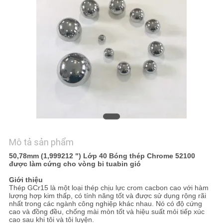
TÔI
TIN
TỨC
SƠ
ĐỒ
TRANG
WEB
Mô tả sản phẩm
50,78mm (1,999212 ") Lớp 40 Bóng thép Chrome 52100
PRIVACY
được làm cứng cho vòng bi tuabin gió
POLICY
Giới thiệu
Thép GCr15 là một loại thép chịu lực crom cacbon cao với hàm
lượng hợp kim thấp, có tính năng tốt và được sử dụng rộng rãi
nhất trong các ngành công nghiệp khác nhau. Nó có độ cứng
cao và đồng đều, chống mài mòn tốt và hiệu suất mỏi tiếp xúc
cao sau khi tôi và tôi luyện.