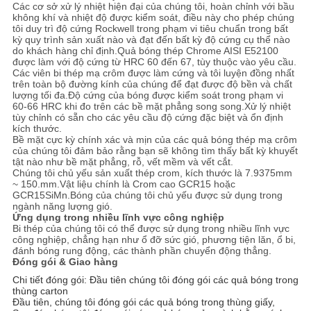
Các cơ sở xử lý nhiệt hiện đại của chúng tôi, hoàn chỉnh với bầu
không khí và nhiệt độ được kiểm soát, điều này cho phép chúng
tôi duy trì độ cứng Rockwell trong phạm vi tiêu chuẩn trong bất
kỳ quy trình sản xuất nào và đạt đến bất kỳ độ cứng cụ thể nào
do khách hàng chỉ định.Quả bóng thép Chrome AISI E52100
được làm với độ cứng từ HRC 60 đến 67, tùy thuộc vào yêu cầu.
Các viên bi thép mạ crôm được làm cứng và tôi luyện đồng nhất
trên toàn bộ đường kính của chúng để đạt được độ bền và chất
lượng tối đa.Độ cứng của bóng được kiểm soát trong phạm vi
60-66 HRC khi đo trên các bề mặt phẳng song song.Xử lý nhiệt
tùy chỉnh có sẵn cho các yêu cầu độ cứng đặc biệt và ổn định
kích thước.
Bề mặt cực kỳ chính xác và mịn của các quả bóng thép mạ crôm
của chúng tôi đảm bảo rằng bạn sẽ không tìm thấy bất kỳ khuyết
tật nào như bề mặt phẳng, rỗ, vết mềm và vết cắt.
Chúng tôi chủ yếu sản xuất thép crom, kích thước là 7.9375mm
~ 150.mm.Vật liệu chính là Crom cao GCR15 hoặc
GCR15SiMn.Bóng của chúng tôi chủ yếu được sử dụng trong
ngành năng lượng gió.
Ứng dụng trong nhiều lĩnh vực công nghiệp
Bi thép của chúng tôi có thể được sử dụng trong nhiều lĩnh vực
công nghiệp, chẳng hạn như ổ đỡ sức gió, phương tiện lăn, ổ bi,
đánh bóng rung động, các thành phần chuyển động thẳng.
Đóng gói & Giao hàng
Chi tiết đóng gói: Đầu tiên chúng tôi đóng gói các quả bóng trong
thùng carton
Đầu tiên, chúng tôi đóng gói các quả bóng trong thùng giấy,