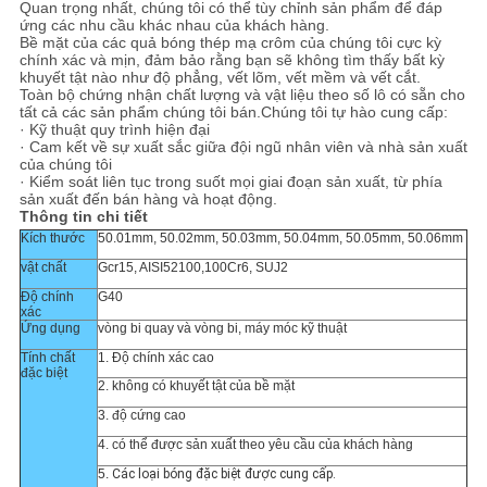
Quan trọng nhất, chúng tôi có thể tùy chỉnh sản phẩm để đáp
ứng các nhu cầu khác nhau của khách hàng.
Bề mặt của các quả bóng thép mạ crôm của chúng tôi cực kỳ
chính xác và mịn, đảm bảo rằng bạn sẽ không tìm thấy bất kỳ
khuyết tật nào như độ phẳng, vết lõm, vết mềm và vết cắt.
Toàn bộ chứng nhận chất lượng và vật liệu theo số lô có sẵn cho
tất cả các sản phẩm chúng tôi bán.Chúng tôi tự hào cung cấp:
· Kỹ thuật quy trình hiện đại
· Cam kết về sự xuất sắc giữa đội ngũ nhân viên và nhà sản xuất
của chúng tôi
· Kiểm soát liên tục trong suốt mọi giai đoạn sản xuất, từ phía
sản xuất đến bán hàng và hoạt động.
Thông tin chi tiết
Kích thước
50.01mm, 50.02mm, 50.03mm, 50.04mm, 50.05mm, 50.06mm
vật chất
Gcr15, AISI52100,100Cr6, SUJ2
Độ chính
G40
xác
Ứng dụng
vòng bi quay và vòng bi, máy móc kỹ thuật
Tính chất
1. Độ chính xác cao
đặc biệt
2. không có khuyết tật của bề mặt
3. độ cứng cao
4. có thể được sản xuất theo yêu cầu của khách hàng
5.
Các loại bóng đặc biệt được cung cấp.