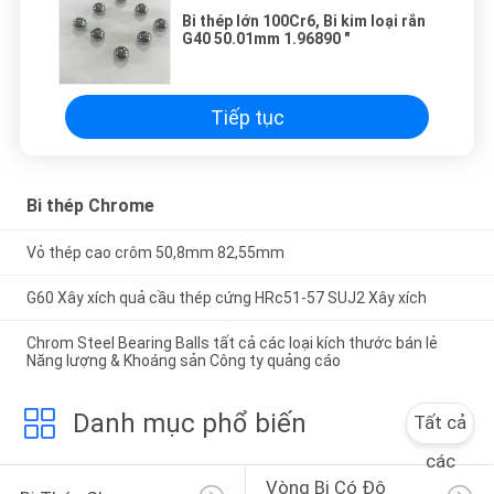
Bi thép lớn 100Cr6, Bi kim loại rắn
G40 50.01mm 1.96890 "
Tiếp tục
Bi thép Chrome
Vỏ thép cao crôm 50,8mm 82,55mm
G60 Xây xích quả cầu thép cứng HRc51-57 SUJ2 Xây xích
Chrom Steel Bearing Balls tất cả các loại kích thước bán lẻ
Năng lượng & Khoáng sản Công ty quảng cáo
Danh mục phổ biến
Tất cả
các
Vòng Bi Có Độ 