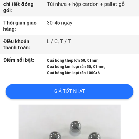
THAM
chi tiết đóng
Túi nhựa + hộp cardon + pallet gỗ
gói:
QUAN
Thời gian giao
30-45 ngày
NHÀ
hàng:
MÁY
Điều khoản
L / C, T / T
thanh toán:
KIỂM
Điểm nổi bật:
,
,
Quả bóng thép lớn 50
01mm
SOÁT
,
,
Quả bóng kim loại rắn 50
01mm
Quả bóng kim loại rắn 100Cr6
CHẤT
LƯỢNG
GIÁ TỐT NHẤT
LIÊN
HỆ
CHÚNG