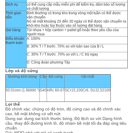
Dịch vụ
có thể cung cấp mẫu miễn phí để kiểm tra, đảm bảo số lượng
và chất lượng
Thời gian
Bình thường có trong kho trong vòng một tuần có thể được
dẫn
vận chuyển.
Nó sẽ mất khoảng 20 đến 30 ngày có thể được vận chuyển ra
khỏi kho hoặc tùy thuộc vào số lượng đặt hàng.
Gói hàng
Túi nhựa + hộp cardon + pallet gỗ.hoặc theo yêu cầu của
người mua
Điều khoản
A: 100%
thanh toán
B: 30% T / T trước .70% so với bản sao của B / L
C: 30% T / T trước .70% so với L / C trả ngay
D: Công đoàn phương Tây
Lớp và độ cứng
Đường kính bóng
Cấp
Độ cứng
Vật chất
50.01mm (1.96890 ")
G40
HRc 60-67
GCr15,100Cr6, SUJ2,52100
Lợi thế
Độ chính xác: chúng có độ tròn, độ cứng cao và độ chính xác
cao, bề mặt không có vết nứt.
Dung sai: dung sai kích thước bóng, Độ lệch so với Dạng hình
cầu, thay đổi đường kính lô, độ nhám bề mặt tối đa đáp ứng tiêu
chuẩn.
Giá: MOQ nhỏ với giá cả cạnh tranh.