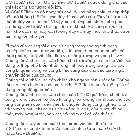
GCr15SiMn tốt hơn GCr15 nên GCr15SiMn được dùng cho các
chi tiết chịu lực tương đối lớn.
Vì GCr15SiMn có độ nhạy nứt cao và khả năng chịu va đập thấp
nên nó không thể đáp ứng đầy đủ các yêu cầu đối với ổ trục có
thành dày và ổ trục mỏ.Vì vậy, cục đường sắt không cho phép
sử dụng CGr15SiMn trên gối toa xe khách.Nó cũng được giới
hạn cho các nhà máy cán tường dày và máy móc khai thác dưới
tải trọng lớn nhỏ gọn.
Bi thép của chúng tôi được sử dụng trong các ngành công
nghiệp khác nhau như vá dầu, ô tô, ứng dụng nông nghiệp và
thực phẩm, xử lý vật liệu, lĩnh vực năng lượng và vòng bi, v.v.
Chúng tôi là nhà cung cấp bóng cho thị trường tuabin gió.Việc sử
dụng bi thép phổ biến nhất trong lĩnh vực năng lượng là ở các
vòng bi quan trọng và vòng bi lắc cung cấp cho các tuabin gió
chuyển động của chúng.
Chúng tôi là nhà cung cấp chính cho ngành sản xuất dầu.Chúng
tôi cung cấp bi thép công cụ rockbit S-2 để khoan lỗ xuống và sử
dụng trong động cơ bùn.
Chúng tôi là nhà cung cấp chính của 52100 quả bóng chính xác
bằng crôm, cacbon và thép không gỉ và không chính xác cho các
ứng dụng liên quan đến thiết bị chuyển động công nghiệp, ô tô
và thương mại, chẳng hạn như vòng bi đua, cửa trượt, đồ nội
thất, máy bơm nước, van cắt, và thậm chí cả các thiết bị.
Chúng tôi chủ yếu sản xuất thép crom với kích thước từ
7.9375mm đến 82.55mm.Vật liệu chính là Crom cao GCR15
hoặc GCR15SiMn.