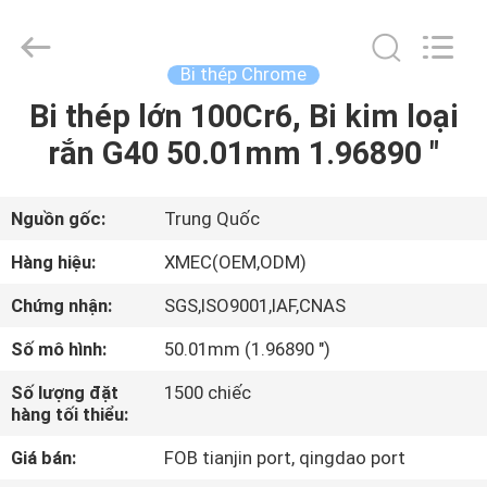
machinery
&
engineering
import
&
Bi thép Chrome
export
co.,ltd..
Bi thép lớn 100Cr6, Bi kim loại
TRANG
All
Rights
Reserved.
rắn G40 50.01mm 1.96890 "
CHỦ
CÁC
Nguồn gốc:
Trung Quốc
SẢN
Hàng hiệu:
XMEC(OEM,ODM)
PHẨM
Chứng nhận:
SGS,ISO9001,IAF,CNAS
Số mô hình:
50.01mm (1.96890 ")
VỀ
Số lượng đặt
1500 chiếc
CHÚNG
hàng tối thiểu:
TÔI
Giá bán:
FOB tianjin port, qingdao port