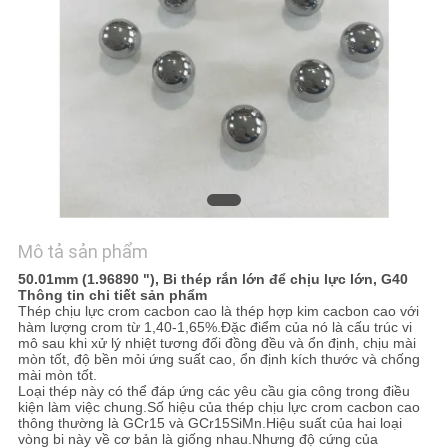
TÔI
TIN
TỨC
SƠ
ĐỒ
TRANG
Mô tả sản phẩm
WEB
50.01mm (1.96890 "), Bi thép rắn lớn để chịu lực lớn, G40
Thông tin chi tiết sản phẩm
Thép chịu lực crom cacbon cao là thép hợp kim cacbon cao với
PRIVACY
hàm lượng crom từ 1,40-1,65%.Đặc điểm của nó là cấu trúc vi
mô sau khi xử lý nhiệt tương đối đồng đều và ổn định, chịu mài
POLICY
mòn tốt, độ bền mỏi ứng suất cao, ổn định kích thước và chống
mài mòn tốt.
Loại thép này có thể đáp ứng các yêu cầu gia công trong điều
kiện làm việc chung.Số hiệu của thép chịu lực crom cacbon cao
thông thường là GCr15 và GCr15SiMn.Hiệu suất của hai loại
vòng bi này về cơ bản là giống nhau.Nhưng độ cứng của