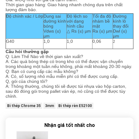
Thời gian giao hàng: Giao hàng nhanh chóng dựa trên chất
lượng đảm bảo.
Độ chính xác / Lớp
Dung sai
Độ lệch so
Tối đa độ
Đường
đường kính
với dạng
nhám bề
kính lô
bóng
hình cầu
mặt
thay đổi
Vdws (≤)
△ Rs (≤) µm
Ra (≤) µm
Dwl (≤)
µm
µm
G40
1,0
1,0
0,06
2
Câu hỏi thường gặp
Q: Làm Thế Nào về thời gian sản xuất?
A: Các quả bóng thép có trong kho có thể được vận chuyển
trong khoảng một tuần.nếu không, phải mất khoảng 20-30 ngày.
Q: Bạn có cung cấp các mẫu không?
A: Có, số lượng nhỏ mẫu miễn phí có thể được cung cấp.
Q, gói của chúng tôi?
A: Thông thường, chúng tôi sẽ được túi nhựa vào hộp carton,
sau đó đóng gói trong pallet ván ép, nó cũng có thể được tùy
chỉnh.
Bi thép Chrome 35
3mm
Bi thép rèn E52100
Nhận giá tốt nhất cho