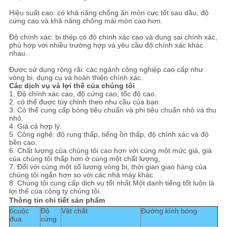
Hiệu suất cao: có khả năng chống ăn mòn cực tốt sau dầu, độ
cứng cao và khả năng chống mài mòn cao hơn.
Độ chính xác: bi thép có độ chính xác cao và dung sai chính xác,
phù hợp với nhiều trường hợp và yêu cầu độ chính xác khác
nhau.
Được sử dụng rộng rãi: các ngành công nghiệp cao cấp như
vòng bi, dụng cụ và hoàn thiện chính xác.
Các dịch vụ và lợi thế của chúng tôi
1. Độ chính xác cao, độ cứng cao, tốc độ cao.
2. có thể được tùy chỉnh theo nhu cầu của bạn.
3. Có thể cung cấp bóng tiêu chuẩn và phi tiêu chuẩn nhỏ và thu
nhỏ.
4. Giá cả hợp lý.
5. Công nghệ: độ rung thấp, tiếng ồn thấp, độ chính xác và độ
bền cao.
6. Chất lượng của chúng tôi cao hơn với cùng một mức giá, giá
của chúng tôi thấp hơn ở cùng một chất lượng,
7. Đối với cùng một số lượng vòng bi, thời gian giao hàng của
chúng tôi ngắn hơn so với các nhà máy khác.
8. Chúng tôi cung cấp dịch vụ tốt nhất.Một danh tiếng tốt luôn là
lợi thế của công ty chúng tôi.
Thông tin chi tiết sản phẩm
cuộc
Độ
Vật chất
Đường kính bóng
G
đua
cứng