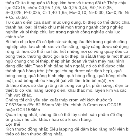
thấp.Chứa ít nguyên tố hợp kim hơn và tương đối rẻ.
Thép chịu
lực GCr15, chứa C0,95-1,05, Mn0,25-0,45, Si0,15-0,35,
S≤0,025, P≤0,025, Cr 1,40-1,65, Mo≤0,10, Ni≤0,30, Cu≤0,25, Ni
+ Cu ≤0,50.
Từ quan điểm của danh mục ứng dụng, bi thép có thể được chia
thành hai loại: bi thép chịu mài mòn trong ngành công nghiệp
nghiền và bi thép chịu lực trong ngành công nghiệp chịu lực
chính xác.
Bi thép chịu lực đã có lịch sử sử dụng lâu đời trong ngành công
nghiệp chịu lực chính xác và đời sống, ngày càng được sử dụng
rộng rãi hơn.Có thể nói hầu hết những nơi có vòng quay đều có
bóng thép, thường được gọi là bi thép, bi sắt.Bi thép là một thuật
ngữ chung cho bi thép, thép phân đoạn và thân máy mài hình
dạng đặc biệt.Theo hình dáng bên ngoài, nó có thể được chia
thành quả bóng tròn (tên gọi chung được xác định hẹp), quả
bóng nang, quả bóng hình elip, quả bóng rỗng, quả bóng nhiều
mặt, quả bóng nhiều khuyết (có vết lõm trên bề mặt), v.v.
Bi thép được sử dụng rộng rãi trong vòng bi, phần cứng, điện tử,
thiết bị cơ khí, năng lượng điện, khai thác mỏ, luyện kim và các
lĩnh vực khác.
Chúng tôi chủ yếu sản xuất thép crom với kích thước từ
7.9375mm đến 82.55mm.Vật liệu chính là Crom cao GCR15
hoặc GCR15SiMn.
Quan trọng nhất, chúng tôi có thể tùy chỉnh sản phẩm để đáp
ứng các nhu cầu khác nhau của khách hàng.
Lợi thế
Kích thước đồng nhất: Siêu lapping để đảm bảo rằng mỗi viên bi
thép có kích thước đồng nhất.