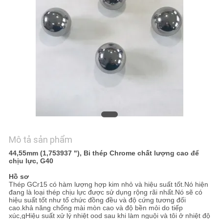
TÔI
TIN
TỨC
SƠ
ĐỒ
TRANG
WEB
Mô tả sản phẩm
44,55mm (1,753937 "), Bi thép Chrome chất lượng cao để
PRIVACY
chịu lực, G40
POLICY
Hồ sơ
Thép GCr15 có hàm lượng hợp kim nhỏ và hiệu suất tốt.Nó hiện
đang là loại thép chịu lực được sử dụng rộng rãi nhất.Nó sẽ có
hiệu suất tốt như tổ chức đồng đều và độ cứng tương đối
cao.
khả năng chống mài mòn cao và độ bền mỏi do tiếp
xúc,
g
Hiệu suất xử lý nhiệt ood sau khi làm nguội và tôi ở nhiệt độ