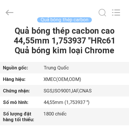
machinery
&
engineering
import
&
Quả bóng thép carbon
export
co.,ltd..
Quả bóng thép cacbon cao
TRANG
All
Rights
Reserved.
44,55mm 1,753937 "HRc61
CHỦ
Quả bóng kim loại Chrome
CÁC
SẢN
Nguồn gốc:
Trung Quốc
PHẨM
Hàng hiệu:
XMEC(OEM,ODM)
Chứng nhận:
SGS,ISO9001,IAF,CNAS
VỀ
Số mô hình:
44,55mm (1,753937 ")
CHÚNG
Số lượng đặt
1800 chiếc
TÔI
hàng tối thiểu: