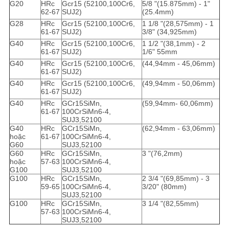
G20
HRc
Gcr15 (52100,100Cr6,
5/8 "(15.875mm) - 1"
62-67
SUJ2)
(25.4mm)
G28
HRc
Gcr15 (52100,100Cr6,
1 1/8 "(28,575mm) - 1
61-67
SUJ2)
3/8" (34,925mm)
G40
HRc
Gcr15 (52100,100Cr6,
1 1/2 "(38,1mm) - 2
61-67
SUJ2)
1/6" 55mm
G40
HRc
Gcr15 (52100,100Cr6,
(44,94mm - 45,06mm)
61-67
SUJ2)
G40
HRc
Gcr15 (52100,100Cr6,
(49,94mm - 50,06mm)
61-67
SUJ2)
G40
HRc
GCr15SiMn,
(59,94mm- 60,06mm)
61-67
100CrSiMn6-4,
SUJ3,52100
G40
HRc
GCr15SiMn,
(62,94mm - 63,06mm)
hoặc
61-67
100CrSiMn6-4,
G60
SUJ3,52100
G60
HRc
GCr15SiMn,
3 "(76,2mm)
hoặc
57-63
100CrSiMn6-4,
G100
SUJ3,52100
G100
HRc
GCr15SiMn,
2 3/4 "(69,85mm) - 3
59-65
100CrSiMn6-4,
3/20" (80mm)
SUJ3,52100
G100
HRc
GCr15SiMn,
3 1/4 "(82,55mm)
57-63
100CrSiMn6-4,
SUJ3,52100