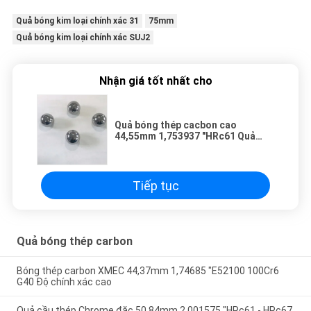
Quả bóng kim loại chính xác 31
75mm
Quả bóng kim loại chính xác SUJ2
Nhận giá tốt nhất cho
Quả bóng thép cacbon cao
44,55mm 1,753937 "HRc61 Quả
bóng kim loại Chrome
Tiếp tục
Quả bóng thép carbon
Bóng thép carbon XMEC 44,37mm 1,74685 "E52100 100Cr6
G40 Độ chính xác cao
Quả cầu thép Chrome đặc 50,84mm 2,001575 "HRc61 - HRc67