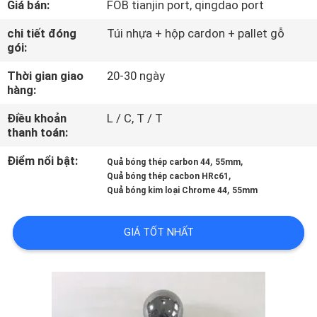
Giá bán:
FOB tianjin port, qingdao port
THAM
QUAN
chi tiết đóng
Túi nhựa + hộp cardon + pallet gỗ
gói:
NHÀ
Thời gian giao
20-30 ngày
MÁY
hàng:
Điều khoản
L / C, T / T
KIỂM
thanh toán:
SOÁT
Điểm nổi bật:
,
,
Quả bóng thép carbon 44
55mm
CHẤT
,
Quả bóng thép cacbon HRc61
,
Quả bóng kim loại Chrome 44
55mm
LƯỢNG
GIÁ TỐT NHẤT
LIÊN
HỆ
CHÚNG