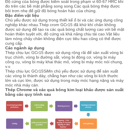
Độ cứng của bóng được kiểm soát trong phạm vi 60-67 HRC khi
đo trên các bề mặt phẳng song song.Các quả bóng thép được
bôi trơn nhẹ để giữ độ bóng hoàn hảo của chúng.
Đặc điểm vật liệu
Chủ yếu được sử dụng trong thiết kế ổ bi và các ứng dụng công
nghiệp khác nhau.Thép crom GCr15 đã khử khí chân không
được sử dụng để tạo ra các quả bóng chất lượng cao với bề mặt
hoàn thiện tuyệt vời, độ cứng và khả năng chịu tải cao.Vật liệu
làm nóng chảy chân không điện cực tiêu hao cũng có thể được
cung cấp.
Các ngành áp dụng
Thép chịu lực GCr15 được sử dụng rộng rãi để sản xuất vòng bi
trục chính, vòng bi đường sắt, vòng bi động cơ, vòng bi máy
công cụ, vòng bi máy khai thác mỏ, vòng bi máy móc nói chung,
v.v.
Thép chịu lực GCr15SiMn chủ yếu được sử dụng để sản xuất
các vòng bi thành dày, chẳng hạn như các vòng bi kích thước
lớn và cực lớn, được sử dụng trong máy móc hạng nặng và máy
móc nhà máy cán.
Thép Chrome và các quả bóng kim loại khác được sản xuất
bằng các quy trình sau