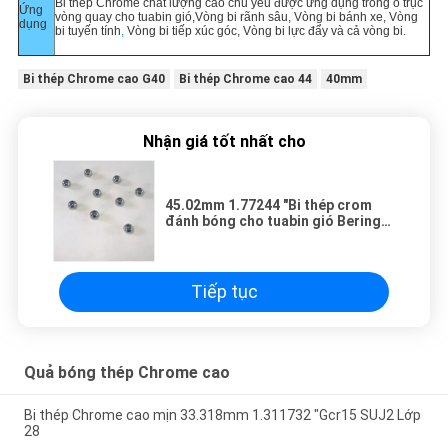
Bi thép Chrome chất lượng cao chủ yếu được ứng dụng trong ổ trục
Ứng
vòng quay cho tuabin gió,
Vòng bi rãnh sâu, Vòng bi bánh xe, Vòng
dụng
bi tuyến tính
,
Vòng bi tiếp xúc góc, Vòng bi lực đẩy và cả vòng bi.
Bi thép Chrome cao G40
Bi thép Chrome cao 44
40mm
Nhận giá tốt nhất cho
45.02mm 1.77244 "Bi thép crom
đánh bóng cho tuabin gió Bering
HRc 60 - HRc 67
Tiếp tục
Quả bóng thép Chrome cao
Bi thép Chrome cao mịn 33.318mm 1.311732 "Gcr15 SUJ2 Lớp
28