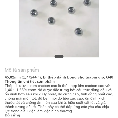
TÔI
TIN
TỨC
SƠ
ĐỒ
TRANG
WEB
Mô tả sản phẩm
45,02mm (1,77244 ")
, Bi thép đánh bóng cho tuabin gió, G40
Thông tin chi tiết sản phẩm
PRIVACY
Thép chịu lực crom cacbon cao là thép hợp kim cacbon cao với
1,40 ~ 1,65% crom.Nó được đặc trưng bởi cấu trúc đồng đều và
ổn định hơn sau khi xử lý nhiệt, độ cứng cao, tính đồng nhất cao,
POLICY
chống mài mòn tốt, độ bền mỏi do tiếp xúc cao, ổn định kích
thước tốt và chống ăn mòn sau khi ủ, hiệu suất cắt tốt và giá
thành tương đối rẻ .Thép này có thể đáp ứng các yêu cầu chịu
lực trong điều kiện làm việc bình thường.
Độ cứng