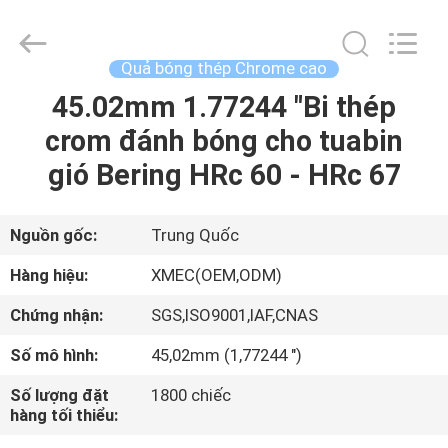
machinery
&
engineering
import
&
Quả bóng thép Chrome cao
export
co.,ltd..
45.02mm 1.77244 "Bi thép
TRANG
All
Rights
Reserved.
crom đánh bóng cho tuabin
CHỦ
gió Bering HRc 60 - HRc 67
CÁC
SẢN
Nguồn gốc:
Trung Quốc
PHẨM
Hàng hiệu:
XMEC(OEM,ODM)
Chứng nhận:
SGS,ISO9001,IAF,CNAS
VỀ
Số mô hình:
45,02mm (1,77244 ")
CHÚNG
Số lượng đặt
1800 chiếc
TÔI
hàng tối thiểu: