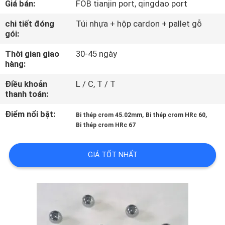
Giá bán:
FOB tianjin port, qingdao port
THAM
QUAN
chi tiết đóng
Túi nhựa + hộp cardon + pallet gỗ
gói:
NHÀ
Thời gian giao
30-45 ngày
MÁY
hàng:
Điều khoản
L / C, T / T
KIỂM
thanh toán:
SOÁT
Điểm nổi bật:
,
,
Bi thép crom 45.02mm
Bi thép crom HRc 60
CHẤT
Bi thép crom HRc 67
LƯỢNG
GIÁ TỐT NHẤT
LIÊN
HỆ
CHÚNG