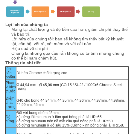
Lợi ích của chúng ta
Mang lại chất lượng và độ bền cao hơn, giảm chi phí thay thế
và bảo trì.
Lời hứa của chúng tôi: bạn sẽ không tìm thấy bất kỳ khuyết
tật, căn hộ, vết rỗ, vết mềm và vết cắt nào.
Hiệu quả về chi phí
Chúng là những quả cầu rắn không có từ tính nhưng chúng
có thể bị nam châm hút.
Thông tin chi tiết
tên
sản
Bi thép Chrome chất lượng cao
phẩm
Phạm
Ø 44,94 mm - Ø 45,06 mm (GCr15 / SUJ2 / 100Cr6 Chrome Steel
vi kích
Balls)
thước
Điểm
G40 cho bóng 44,94mm, 44,95mm, 44,96mm, 44,97mm, 44,98mm,
chất
44,99mm, 45mm
lượng
Đối với bóng nhóm 45mm,
Độ
độ cứng lõi minumun ở tâm quả bóng phải là HRc55.
cứng
độ cứng minumun trên bề mặt của quả bóng phải là HRc60.
độ cứng minumun ở độ sâu 15% đường kính bóng phải là HRc58.