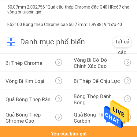
50,87mm 2,002756 "Quả cầu thép Chrome đặc G40 HRc67 cho
vòng bi tuabin gió
E52100 Bóng thép Chrome cao 50,77mm 1,998819 "Lớp 40
Danh mục phổ biến
Tất cả
các
Vòng Bi Có Độ 
Bi Thép Chrome
Chính Xác Cao
Vòng Bi Kim Loại
Bi Thép Để Chịu Lực
Bóng Thép Đánh 
Quả Bóng Thép Rắn
Bóng
Quả Bóng Thép 
Quả Bóng Thép 
Chrome Cao
Carbon
Yêu cầu báo giá